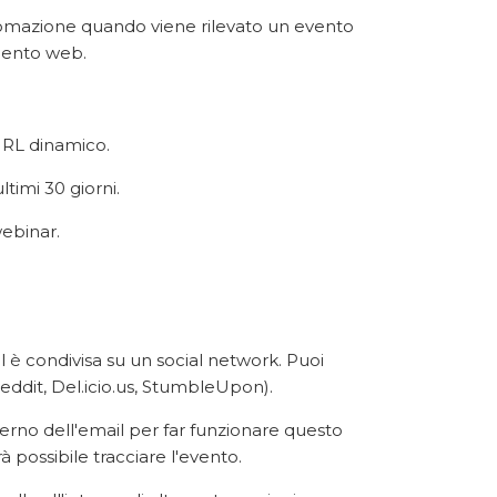
tomazione quando viene rilevato un evento
amento web.
 URL dinamico.
timi 30 giorni.
webinar.
è condivisa su un social network. Puoi
Reddit, Del.icio.us, StumbleUpon).
terno dell'email per far funzionare questo
 possibile tracciare l'evento.