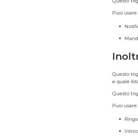
Questo trig
Puoi usare 
Notifi
Manda
Inolt
Questo tri
e quale lis
Questo trig
Puoi usare 
Ringr
Intro