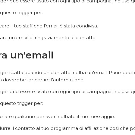
ger può essere usato con ogni tipo di campagna, incluse que
questo trigger per:
care il tuo staff che l'email è stata condivisa.
re un'email di ringraziamento al contatto.
ra un'email
gger scatta quando un contatto inoltra un'email. Puoi speci
ta dovrebbe far partire l'automazione.
ger può essere usato con ogni tipo di campagna, incluse que
questo trigger per:
aziare qualcuno per aver inoltrato il tuo messaggio.
durre il contatto al tuo programma di affiliazione così che 