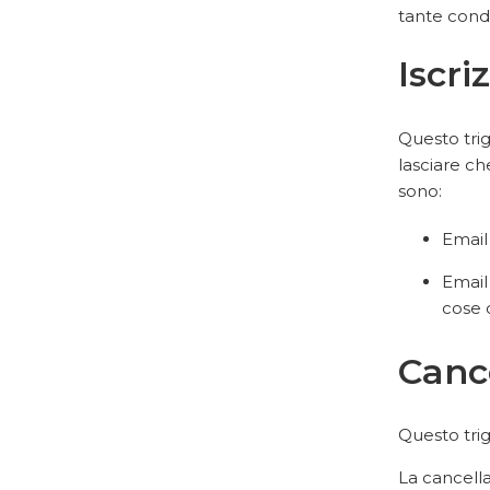
tante condi
Iscri
Questo trig
lasciare che
sono:
Email 
Email
cose c
Canc
Questo tri
La cancell