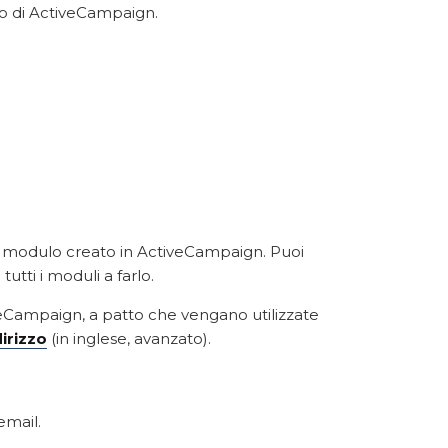
llo di ActiveCampaign.
n modulo creato in ActiveCampaign. Puoi
utti i moduli a farlo.
veCampaign, a patto che vengano utilizzate
irizzo
(in inglese, avanzato).
email.