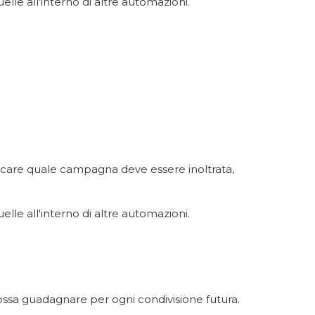
lle all'interno di altre automazioni.
ficare quale campagna deve essere inoltrata,
lle all'interno di altre automazioni.
possa guadagnare per ogni condivisione futura.