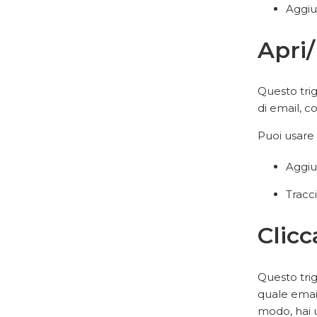
Aggiu
Apri
Questo tri
di email, c
Puoi usare 
Aggiu
Tracc
Clicc
Questo trig
quale email
modo, hai u