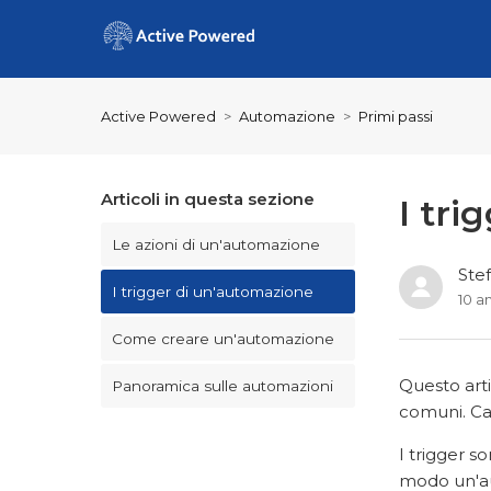
Active Powered
Automazione
Primi passi
Articoli in questa sezione
I tri
Le azioni di un'automazione
Ste
I trigger di un'automazione
10 an
Come creare un'automazione
Questo arti
Panoramica sulle automazioni
comuni. Cap
I trigger s
modo un'aut