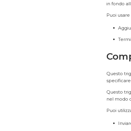
in fondo al
Puoi usare 
Aggiu
Termi
Comp
Questo tri
specificare
Questo trig
nel modo co
Puoi utiliz
Invia