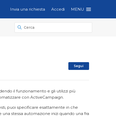
Invia una richiesta
Accedi
MENU
Non ancora s
Segui
dendo il funzionamento e gli utilizzi più
automatizzare con ActiveCampaign.
esti, puoi specificare esattamente in che
he una stessa automazione inizi quando una fra