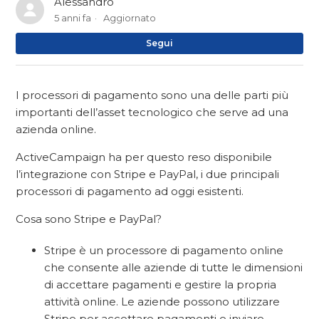
Alessandro
5 anni fa
Aggiornato
No
Segui
I processori di pagamento sono una delle parti più
importanti dell’asset tecnologico che serve ad una
azienda online.
ActiveCampaign ha per questo reso disponibile
l’integrazione con Stripe e PayPal, i due principali
processori di pagamento ad oggi esistenti.
Cosa sono Stripe e PayPal?
Stripe è un processore di pagamento online
che consente alle aziende di tutte le dimensioni
di accettare pagamenti e gestire la propria
attività online. Le aziende possono utilizzare
Stripe per accettare pagamenti e inviare