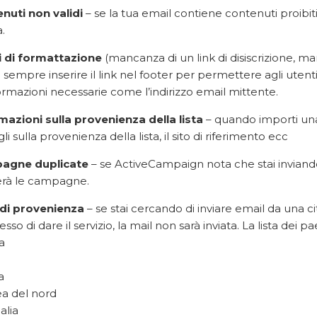
nuti non validi
– se la tua email contiene contenuti proibit
a.
i di formattazione
(mancanza di un link di disiscrizione, ma
 sempre inserire il link nel footer per permettere agli utenti 
formazioni necessarie come l’indirizzo email mittente.
mazioni sulla provenienza della lista
– quando importi una 
li sulla provenienza della lista, il sito di riferimento ecc
agne duplicate
– se ActiveCampaign nota che stai inviand
rà le campagne.
 di provenienza
– se stai cercando di inviare email da una c
so di dare il servizio, la mail non sarà inviata. La lista dei p
a
a
ea del nord
alia