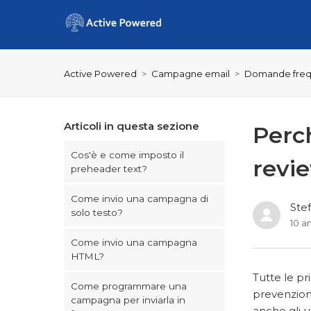
Active Powered
Campagne email
Domande freq
Articoli in questa sezione
Perc
Cos'è e come imposto il
revi
preheader text?
Come invio una campagna di
Ste
solo testo?
10 an
Come invio una campagna
HTML?
Tutte le p
Come programmare una
prevenzione
campagna per inviarla in
anche gli 