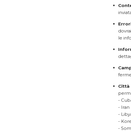
Conte
inviat
Error
dovrai
le in
Infor
dettag
Camp
ferme
Città
permes
- Cub
- Iran
- Liby
- Kor
- Som