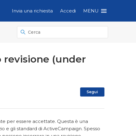
Invia una richiesta
Accedi
MENU
 revisione (under
Non ancora s
Segui
te per essere accettate. Questa è una
izio e gli standard di ActiveCampaign. Spesso
 possono incorrere in una revisione.