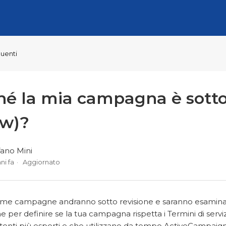
uenti
hé la mia campagna è sotto
ew)?
fano Mini
ni fa
Aggiornato
rime campagne andranno sotto revisione e saranno esamina
 per definire se la tua campagna rispetta i Termini di serv
utenti più esperti e che utilizzano da tempo ActiveCampaign