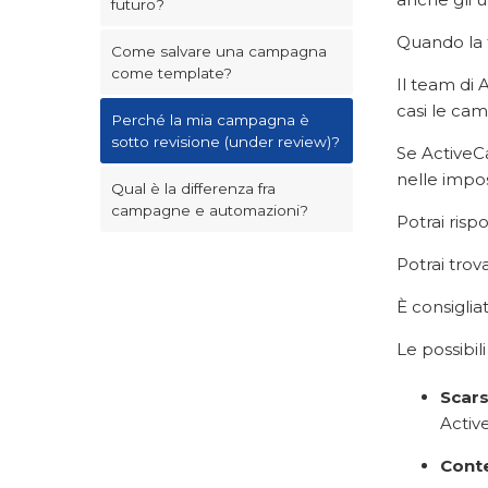
futuro?
Quando la 
Come salvare una campagna
come template?
Il team di
casi le ca
Perché la mia campagna è
sotto revisione (under review)?
Se ActiveCa
nelle impos
Qual è la differenza fra
campagne e automazioni?
Potrai risp
Potrai trov
È consiglia
Le possibil
Scar
Activ
Conte