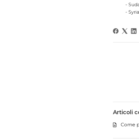
- Sud
- Syri
Articoli c
Come pr