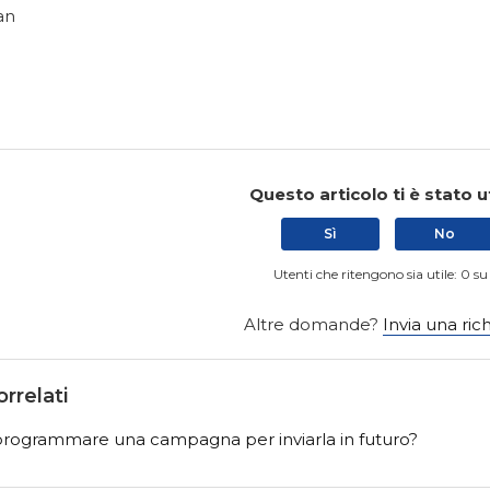
an
a
Questo articolo ti è stato u
Sì
No
Utenti che ritengono sia utile: 0 su
Altre domande?
Invia una ric
orrelati
ogrammare una campagna per inviarla in futuro?