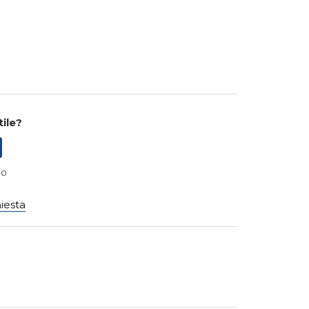
tile?
 0
hiesta