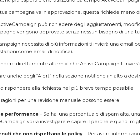
tua campagna va in approvazione, questa richiede meno di di
 ActiveCampaign può richiedere degli aggiustamenti, modific
mpagne vengono approvate senza nessun bisogno di una tua
mpaign necessita di più informazioni ti invierà una email per 
tazioni come email di notifica).
ondere direttamente all’email che ActiveCampaign ti invierà
are anche degli “Alert” nella sezione notifiche (in alto a de
to rispondere alla richiesta nel più breve tempo possibile.
i ragioni per una revisione manuale possono essere:
se performance
– Se hai una percentuale di spam alta, una pe
eCampaign vorrà investigare e capire il perché e quindi migl
nuti che non rispettano le policy
– Per avere informazioni i